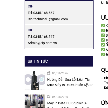
khi 
CIP
Tel: 0345.168.567
ƯU
Cip.technical1@gmail.com
K
CIP
Đ
B
Tel: 0345.168.567
T
Admin@cip.com.vn
Ổ
A
Đ
TIN TỨC
QU
06/08/2026
–
Ch
Hướng Dẫn Sửa Lỗi Lệch Tia
–
Te
Mực Máy In Date Chuẩn Kỹ Sư
–
Đó
05/08/2026
ỨN
Máy In Date TIJ Drucker B-