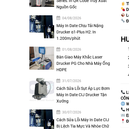
Series: In QR Code Truy Xuất
T
Nguồn Gốc
D
L
04/08/2026
Đ
Máy In Date Chịu Tải Nặng
Drucker α1-Plus H2: In
HƯ
1.200m/phút
01/08/2026
Bàn Giao Máy Khắc Laser
Drucker PG Cho Nhà Máy Ống
HDPE
31/07/2026
Cách Sửa Lỗi Sụt Áp Lực Bơm
L
Máy In Date CIJ Drucker Tận
CÔN
Xưởng
W
H
30/07/2026
E
Cách Sửa Lỗi Máy In Date CIJ
Đ
Bị Lệch Tia Mực Và Nhòe Chữ