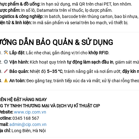
hực phẩm & đồ uống:
In hạn sử dụng, mã QR trên chai PET, lon nhôm.
ược phẩm:
In số lô, Datamatrix trên vỉ thuốc, lọ dược phẩm.
ogistics & công nghiệp:
In batch, barcode trên thùng carton, bao bì nhựa, 
iện tử & linh kiện:
In mã sản phẩm và serial trên bo mạch, vỏ thiết bị.
ỚNG DẪN BẢO QUẢN & SỬ DỤNG
Lắp đặt:
Lắc nhẹ chai, gắn đúng vị trí cho
khớp RFID
.
Vận hành:
Kích hoạt quy trình
tự động làm sạch đầu in
, giám sát m
Bảo quản:
Nhiệt độ
5–35 °C
, tránh nắng gắt và nơi ẩm ướt;
đậy kín 
An toàn:
Đeo găng tay, tránh tiếp xúc da và mắt; xử lý chai rỗng the
IÊN HỆ ĐẶT HÀNG NGAY
G TY TNHH THƯƠNG MẠI VÀ DỊCH VỤ KĨ THUẬT CIP
ebsite:
www.cip.com.vn
otline:
0345 168 567
mail:
admin@cip.com.vn
ịa chỉ:
Long Biên, Hà Nội