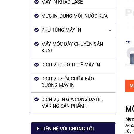
MÁY IN KHẮC LASE
MỰC IN, DUNG MÔI, NƯỚC RỬA
PHỤ TÙNG MÁY IN
MÁY MÓC DÂY CHUYỀN SẢN
XUẤT
DICH VỤ CHO THUÊ MÁY IN
DỊCH VỤ SỬA CHỮA BẢO
DƯỠNG MÁY IN
M
DỊCH VỤ IN GIA CÔNG DATE ,
MAKING SẢN PHẨM .
MÔ
Mực 
A420
LIÊN HỆ VỚI CHÚNG TÔI
liệu