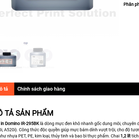
Phân ph
ô tả
Chính sách giao hàng
 TẢ SẢN PHẨM
in Domino IR-295BK
là dòng mực đen khô nhanh gốc dung môi, chuyên d
i, A520i). Công thức độc quyền giúp mực bám dính vượt trội, cho độ tươn
 như nhựa PET, PE, kim loại, thủy tinh và bao bì thực phẩm. Chai
1,2 lít
tíc