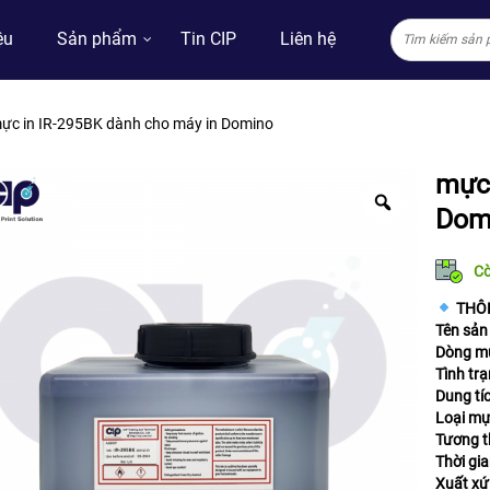
ệu
Sản phẩm
Tin CIP
Liên hệ
ực in IR-295BK dành cho máy in Domino
mực 
Dom
C
THÔ
Tên sản
Dòng m
Tình trạ
Dung tí
Loại mự
Tương t
Thời gia
Xuất xứ