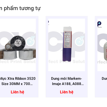
n phẩm tương tự
Mực Xtra Ribbon 3520
Dung môi Markem-
Du
Size 30MM x 700M
Imaje A188, A088
dành cho máy in
J088 , J188
Liên hệ
Liên hệ
markem imaje , linx