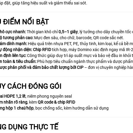
lắp đặt, giúp tăng hiệu suất và giảm thiểu sai sót.
 ĐIỂM NỔI BẬT
hô cực nhanh:
Thời gian khô chỉ
0,5–1 giây
, lý tưởng cho dây chuyền tốc 
ộ tương phản cao:
Mực đen sâu, cho chữ, barcode, QR code sắc nét.
ám dính mạnh:
Hiệu quả trên nhựa PET, PE, thủy tinh, kim loại, kể cả bề
ự động nhận diện:
Chip RFID
tích hợp, máy Domino xác định ngay mã IR-29
n định liên tục:
Công thức giúp duy trì áp suất mực và bảo vệ đầu in khỏi 
n toàn & tiêu chuẩn:
Phù hợp tiêu chuẩn ngành thực phẩm và dược phẩ
ược phân phối và đảm bảo chất lượng bởi CIP
– đơn vị chuyên nghiệp hà
Y CÁCH ĐÓNG GÓI
ai HDPE 1,2 lít
, niêm phong nguyên seal
m nhãn rõ ràng
, kèm
QR code & chip RFID
ng hộp 1 chai/hộp
, bọc chống sốc, kèm hướng dẫn sử dụng
G DỤNG THỰC TẾ