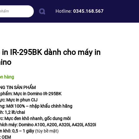
Hotline:
0345.168.567
in IR-295BK dành cho máy in
ino
òn hàng
NG TIN SẢN PHẨM
 phẩm:
Mực in Domino IR-295BK
ực:
Mực in phun CIJ
ng:
Mới 100% – nhập khẩu chính hãng
ch:
1,2 lít/chai
c:
Mực đen khô nhanh, gốc dung môi
hích máy:
Domino A100, A200, A320i, A420i, A520i
n khô:
0,5 – 1 giây
(tùy bề mặt)
:
OEM