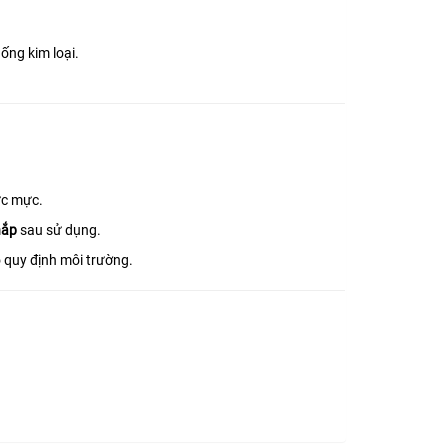
ống kim loại.
ức mực.
nắp
sau sử dụng.
o quy định môi trường.