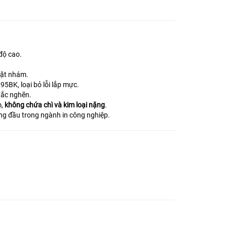
độ cao.
 mặt nhám.
5BK, loại bỏ lỗi lắp mực.
tắc nghẽn.
m,
không chứa chì và kim loại nặng
.
ng đầu trong ngành in công nghiệp.