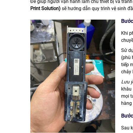
Để giúp người vận hành làm chủ thiết bị và tránh 
Print Solution)
sẽ hướng dẫn quy trình vệ sinh đ
Bước
Khi p
chuyề
Sử dụ
(phù 
tiếp 
chảy 
Lưu ý
khâu 
mọi t
hàng 
Bước
Sau k