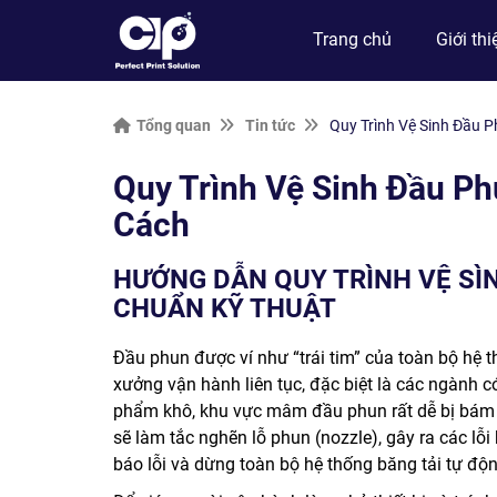
Trang chủ
Giới thi
Tổng quan
Tin tức
Quy Trình Vệ Sinh Đầu 
Quy Trình Vệ Sinh Đầu P
Cách
HƯỚNG DẪN QUY TRÌNH VỆ SÌ
CHUẨN KỸ THUẬT
Đầu phun được ví như “trái tim” của toàn bộ hệ 
xưởng vận hành liên tục, đặc biệt là các ngành c
phẩm khô, khu vực mâm đầu phun rất dễ bị bám
sẽ làm tắc nghẽn lỗ phun (nozzle), gây ra các lỗi 
báo lỗi và dừng toàn bộ hệ thống băng tải tự độn