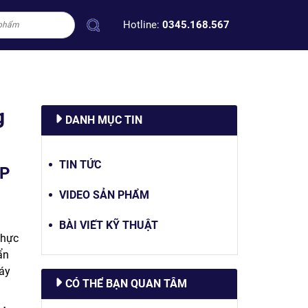
Hotline:
0345.168.567
g
DANH MỤC TIN
TIN TỨC
ỆP
VIDEO SẢN PHẨM
à
BÀI VIẾT KỸ THUẬT
thực
ẩn
máy
CÓ THỂ BẠN QUAN TÂM