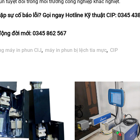
un tuyệt đối trong môi trường công nghiệp khắc nghiệt.
p sự cố báo lỗi? Gọi ngay Hotline Kỹ thuật CIP:
0345 43
động đời mới:
0345 862 567
g máy in phun CIJ
máy in phun bị lệch tia mực
CIP