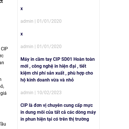
ct
x
admin | 01/01/2020
x
admin | 01/01/2020
 CIP
rực
Máy in cầm tay CIP SD01 Hoàn toàn
an
mới , công nghệ in hiện đại , tiết
kiệm chi phí sản xuất , phù hợp cho
m
hộ kinh doanh vừa và nhỏ
ỏ,
admin | 10/02/2023
 giá
CIP là đơn vị chuyên cung cấp mực
in dung môi của tất cả các dòng máy
in phun hiện tại có trên thị trường
đầu