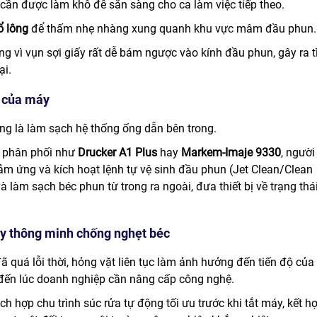
cần được làm khô để sẵn sàng cho ca làm việc tiếp theo.
ổ lông
để thấm nhẹ nhàng xung quanh khu vực mâm đầu phun.
g vì vụn sợi giấy rất dễ bám ngược vào kính đầu phun, gây ra t
ại.
g của máy
ùng là làm sạch hệ thống ống dẫn bên trong.
P phân phối như
Drucker A1 Plus
hay
Markem-Imaje 9330
, người
ảm ứng và kích hoạt lệnh tự vệ sinh đầu phun (Jet Clean/Clean
làm sạch béc phun từ trong ra ngoài, đưa thiết bị về trạng thá
áy thông minh chống nghẹt béc
 quá lỗi thời, hỏng vặt liên tục làm ảnh hưởng đến tiến độ của
đến lúc doanh nghiệp cần nâng cấp công nghệ.
h hợp chu trình súc rửa tự động tối ưu trước khi tắt máy, kết h