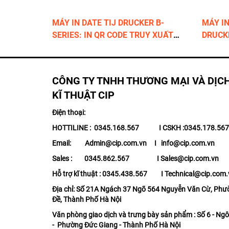
MÁY IN DATE TIJ DRUCKER B-
MÁY IN
SERIES: IN QR CODE TRUY XUẤT
DRUCKE
NGUỒN GỐC
1.200
CÔNG TY TNHH THƯƠNG MẠI VÀ DỊC
KĨ THUẬT CIP
Điện thoại:
HOTTILINE : 0345.168.567 I CSKH :0345.178.5
Email: Admin@cip.com.vn I info@cip.com.vn
Sales : 0345.862.567 I Sales@cip.com.vn
Hỗ trợ kĩ thuật : 0345.438.567 I Technical@cip.com.
Địa chỉ: Số 21A Ngách 37 Ngõ 564 Nguyễn Văn Cừ, Phư
Đề, Thành Phố Hà Nội
Văn phòng giao dịch và trưng bày sản phẩm : Số 6 - Ngô
- Phường Đức Giang - Thành Phố Hà Nội