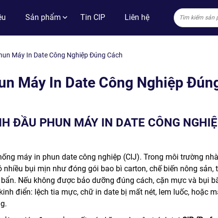
ệu
Sản phẩm
Tin CIP
Liên hệ
Phun Máy In Date Công Nghiệp Đúng Cách
hun Máy In Date Công Nghiệp Đún
NH ĐẦU PHUN MÁY IN DATE CÔNG NGHI
thống máy in phun date công nghiệp (CIJ). Trong môi trường nh
ó nhiều bụi mịn như đóng gói bao bì carton, chế biến nông sản, 
 bẩn. Nếu không được bảo dưỡng đúng cách, cặn mực và bụi b
kinh điển: lệch tia mực, chữ in date bị mất nét, lem luốc, hoặc 
g.