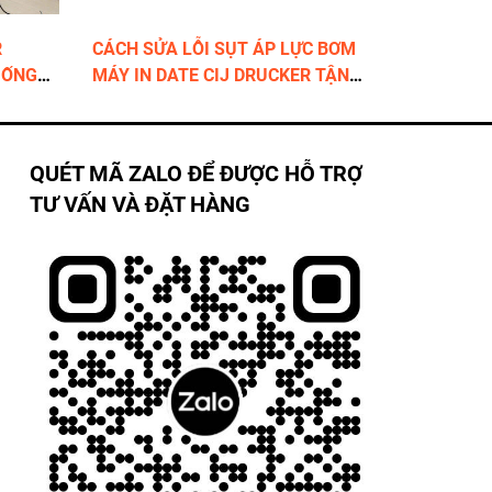
R
CÁCH SỬA LỖI SỤT ÁP LỰC BƠM
 ỐNG
MÁY IN DATE CIJ DRUCKER TẬN
XƯỞNG
QUÉT MÃ ZALO ĐỂ ĐƯỢC HỖ TRỢ
TƯ VẤN VÀ ĐẶT HÀNG