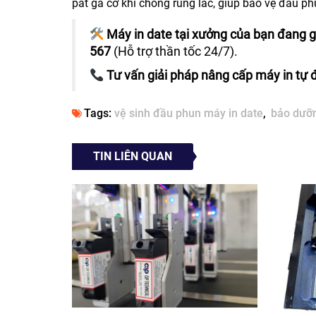
pát gá cơ khí chống rung lắc, giúp bảo vệ đầu ph
Máy in date tại xưởng của bạn đang gặ
567
(Hỗ trợ thần tốc 24/7).
Tư vấn giải pháp nâng cấp máy in tự 
Tags:
vệ sinh đầu phun máy in date
bảo dưỡn
TIN LIÊN QUAN