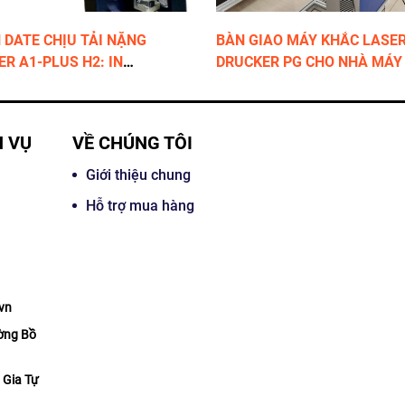
 DATE CHỊU TẢI NẶNG
BÀN GIAO MÁY KHẮC LASE
R Α1-PLUS H2: IN
DRUCKER PG CHO NHÀ MÁY
M/PHÚT
HDPE
H VỤ
VỀ CHÚNG TÔI
Giới thiệu chung
Hỗ trợ mua hàng
67
vn
ờng Bồ
 Gia Tự