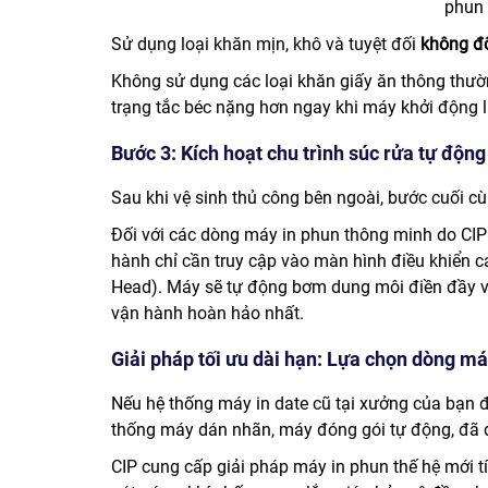
phun 
Sử dụng loại khăn mịn, khô và tuyệt đối
không đ
Không sử dụng các loại khăn giấy ăn thông thườn
trạng tắc béc nặng hơn ngay khi máy khởi động l
Bước 3: Kích hoạt chu trình súc rửa tự độn
Sau khi vệ sinh thủ công bên ngoài, bước cuối c
Đối với các dòng máy in phun thông minh do CI
hành chỉ cần truy cập vào màn hình điều khiển c
Head). Máy sẽ tự động bơm dung môi điền đầy và 
vận hành hoàn hảo nhất.
Giải pháp tối ưu dài hạn: Lựa chọn dòng m
Nếu hệ thống máy in date cũ tại xưởng của bạn đã
thống máy dán nhãn, máy đóng gói tự động, đã 
CIP cung cấp giải pháp máy in phun thế hệ mới tíc