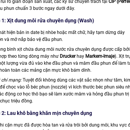
rủi ro gián đoạn sản xuất, các kỹ sư chuyên trách tại
CIP (Perfe
ầu phun chuẩn 3 bước ngay dưới đây.
 1: Xịt dung môi rửa chuyên dụng (Wash)
hát hiện bản in date bị nhòe hoặc mất chữ, hãy tạm dừng dây
n và mở nắp bảo vệ đầu phun.
ng bình xịt chứa dung môi nước rửa chuyên dụng được cấp bởi
hợp theo từng dòng máy như
Drucker
hay
Markem-Imaje
). Xịt t
một lượng vừa đủ vào khe đầu phun và mâm đầu phun để làm t
hoàn toàn các mảng cặn mực khô bám dính.
 chí mạng:
Tuyệt đối không dùng các vật sắc nhọn như tăm, ki
để chọc vào lỗ béc phun (nozzle) vì kích thước béc phun siêu nh
ác động cơ học thô bạo sẽ làm xước mâm và hỏng đầu phun trị
chục triệu đồng.
 2: Lau khô bằng khăn mịn chuyên dụng
hi cặn mực đã được hòa tan và rửa trôi bởi dung môi, khu vực 