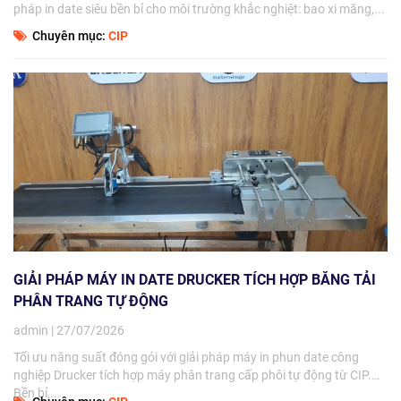
pháp in date siêu bền bỉ cho môi trường khắc nghiệt: bao xi măng,...
Chuyên mục:
CIP
GIẢI PHÁP MÁY IN DATE DRUCKER TÍCH HỢP BĂNG TẢI
PHÂN TRANG TỰ ĐỘNG
admin | 27/07/2026
Tối ưu năng suất đóng gói với giải pháp máy in phun date công
nghiệp Drucker tích hợp máy phân trang cấp phôi tự động từ CIP.
Bền bỉ,...