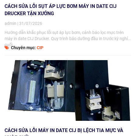
CÁCH SỬA LỖI SỤT ÁP LỰC BƠM MÁY IN DATE CIJ
DRUCKER TẬN XƯỞNG
admin | 31/07/2026
Hướng dẫn khắc phục lỗi sụt áp lực bơm, cảnh báo lọc mực trên
máy in date CIJ Drucker. Quy trình bảo dưỡng đầu in trước kỳ nghỉ
cuối...
Chuyên mục:
CIP
CÁCH SỬA LỖI MÁY IN DATE CIJ BỊ LỆCH TIA MỰC VÀ