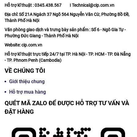
Hỗ trợ kĩ thuật : 0345.438.567 I Technical@cip.com.vn
Địa chỉ: Số 21A Ngách 37 Ngõ 564 Nguyễn Văn Cừ, Phường Bồ Đề,
Thành Phố Hà Nội
Văn phòng giao dịch và trưng bày sản phẩm : Số 6 - Ngô Gia Tự -
Phường Đức Giang - Thành Phố Hà Nội
Website: cip.com.vn
Hỗ trợ kĩ thuật trực tiếp 24/7 tại TP. Hà Nội - TP. HCM - TP. Đà Nẵng
- TP. Phnom Penh (Cambodia)
VỀ CHÚNG TÔI
Giới thiệu chung
Hỗ trợ mua hàng
QUÉT MÃ ZALO ĐỂ ĐƯỢC HỖ TRỢ TƯ VẤN VÀ
ĐẶT HÀNG