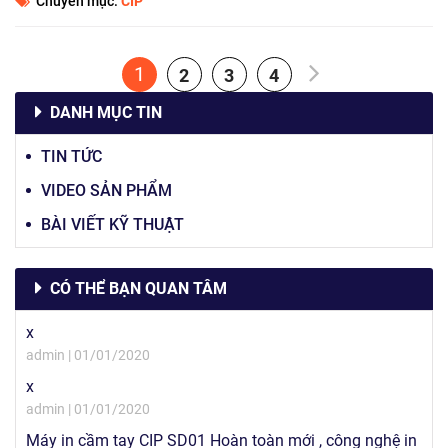
Chuyên mục:
CIP
1
2
3
4
DANH MỤC TIN
TIN TỨC
VIDEO SẢN PHẨM
BÀI VIẾT KỸ THUẬT
CÓ THỂ BẠN QUAN TÂM
x
admin | 01/01/2020
x
admin | 01/01/2020
Máy in cầm tay CIP SD01 Hoàn toàn mới , công nghệ in