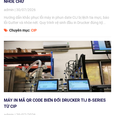
NHÒE CHỮ
admin | 30/07/2026
Hướng dẫn khắc phục lỗi máy in phun date CIJ bị lệch tia mực, báo
lỗi Gutter và nhòe nét. Quy trình vệ sinh đầu in Drucker đúng kỹ...
Chuyên mục:
CIP
MÁY IN MÃ QR CODE BIẾN ĐỔI DRUCKER TIJ B-SERIES
TỪ CIP
admin | 29/07/2026