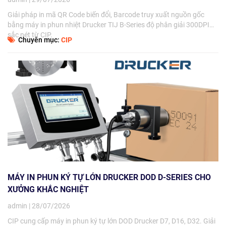
Giải pháp in mã QR Code biến đổi, Barcode truy xuất nguồn gốc
bằng máy in phun nhiệt Drucker TIJ B-Series độ phân giải 300DPI
sắc nét từ CIP.
Chuyên mục:
CIP
MÁY IN PHUN KÝ TỰ LỚN DRUCKER DOD D-SERIES CHO
XƯỞNG KHẮC NGHIỆT
admin | 28/07/2026
CIP cung cấp máy in phun ký tự lớn DOD Drucker D7, D16, D32. Giải