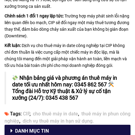
xưởng trong ca sản xuất.
Chính sách 1 đổi 1 ngay lập tức:
Trường hợp máy phát sinh lỗi nặng
liên quan đến bo mạch, CIP sẽ đổi ngay một máy thuê tương đương
thay thế, đảm bảo dòng chảy sản xuất của bạn không bị gián đoạn
(Downtime).
Kết luận:
Dịch vụ cho thuê máy in date công nghiệp tại CIP không
chỉ đơn thuần là việc cung cấp một chiếc máy in độc lập, mà là
chúng tôi mang đến một giải pháp vận hành an toàn, liền mạch và
tối ưu hóa bài toán chi phí cho mọi doanh nghiệp đóng gói.
Nhận bảng giá và phương án thuê máy in
date tối ưu nhất hôm nay:
0345 862 567
Tổng đài Hỗ trợ Kỹ thuật & Xử lý sự cố tận
xưởng (24/7):
0345 438 567
Tags:
CIP
cho thuê máy in date
thuê máy in phun công
nghiệp
dịch vụ thuê máy in hạn sử dụng.
DANH MỤC TIN