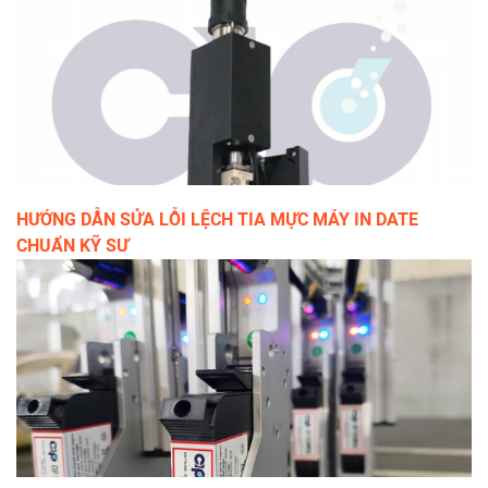
HƯỚNG DẪN SỬA LỖI LỆCH TIA MỰC MÁY IN DATE
CHUẨN KỸ SƯ