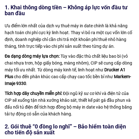
1. Khai thông dòng tiền – Không áp lực vốn đầu tư
ban đầu
Ưu điểm lớn nhất của dịch vụ thuê máy in date chính là khả năng
hạch toán chi phí cực kỳ linh hoạt. Thay vì bỏ ra một cục vốn lớn cố
định, doanh nghiệp chỉ cần chi trả một khoản phí thuê nhỏ hàng
tháng, tính trực tiếp vào chi phí sản xuất theo từng dự án.
Đa dạng dòng máy lựa chọn:
Tùy vào đặc thù chất liệu bao bì (vỏ
chai nhựa trơn, hộp giấy bóng, màng nhôm), CIP sẽ cung cấp dòng
máy tối ưu nhất. Từ dòng máy kinh tế, linh hoạt như
Drucker A1
Plus
cho đến phân khúc cao cấp chạy cao tốc bền bỉ như
Markem-
Imaje 9330
.
Tích hợp dây chuyền miễn phí:
Đội ngũ kỹ sư cơ khí và điện tử của
CIP sẽ xuống tận nhà xưởng khảo sát, thiết kế pát gá đầu phun và
đấu nối tủ điện để tích hợp đồng bộ máy in date vào hệ thống băng
tải tự động có sẵn của khách hàng.
2. Gói thuê “0 đồng lo nghĩ” – Bảo hiểm toàn diện
cho tiến độ sản xuất