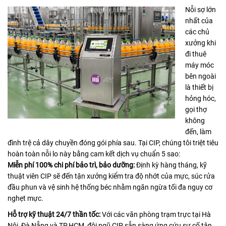
Nỗi sợ lớn
nhất của
các chủ
xưởng khi
đi thuê
máy móc
bên ngoài
là thiết bị
hỏng hóc,
gọi thợ
không
đến, làm
đình trệ cả dây chuyền đóng gói phía sau. Tại CIP, chúng tôi triệt tiêu
hoàn toàn nỗi lo này bằng cam kết dịch vụ chuẩn 5 sao:
Miễn phí 100% chi phí bảo trì, bảo dưỡng:
Định kỳ hàng tháng, kỹ
thuật viên CIP sẽ đến tận xưởng kiểm tra độ nhớt của mực, súc rửa
đầu phun và vệ sinh hệ thống béc nhằm ngăn ngừa tối đa nguy cơ
nghẹt mực.
Hỗ trợ kỹ thuật 24/7 thần tốc:
Với các văn phòng trạm trực tại Hà
Nội, Đà Nẵng và TP.HCM, đội ngũ CIP sẵn sàng ứng cứu sự cố tận