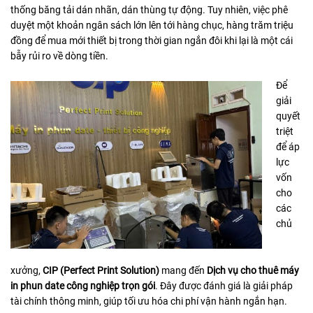
thống băng tải dán nhãn, dán thùng tự động. Tuy nhiên, việc phê
duyệt một khoản ngân sách lớn lên tới hàng chục, hàng trăm triệu
đồng để mua mới thiết bị trong thời gian ngắn đôi khi lại là một cái
bẫy rủi ro về dòng tiền.
Để
giải
quyết
triệt
để áp
lực
vốn
cho
các
chủ
xưởng,
CIP (Perfect Print Solution)
mang đến
Dịch vụ cho thuê máy
in phun date công nghiệp trọn gói
. Đây được đánh giá là giải pháp
tài chính thông minh, giúp tối ưu hóa chi phí vận hành ngắn hạn.