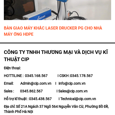
BÀN GIAO MÁY KHẮC LASER DRUCKER PG CHO NHÀ
MÁY ỐNG HDPE
CÔNG TY TNHH THƯƠNG MẠI VÀ DỊCH VỤ KĨ
THUẬT CIP
Điện thoại:
HOTTILINE : 0345.168.567 I CSKH :0345.178.567
Email: Admin@cip.com.vn I info@cip.com.vn
Sales : 0345.862.567 I Sales@cip.com.vn
Hỗ trợ kĩ thuật : 0345.438.567 I Technical@cip.com.vn
Địa chỉ: Số 21A Ngách 37 Ngõ 564 Nguyễn Văn Cừ, Phường Bồ Đề,
Thành Phố Hà Nội