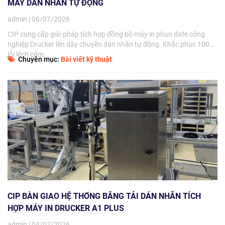
MÁY DÁN NHÃN TỰ ĐỘNG
admin | 06/07/2026
CIP cung cấp giải pháp tích hợp đồng bộ máy in phun date công
nghiệp Drucker lên dây chuyền dán nhãn tự động. Khắc phục 100%
lỗi lệch cảm...
Chuyên mục:
Bài viết kỹ thuật
CIP BÀN GIAO HỆ THỐNG BĂNG TẢI DÁN NHÃN TÍCH
HỢP MÁY IN DRUCKER A1 PLUS
admin | 04/07/2026