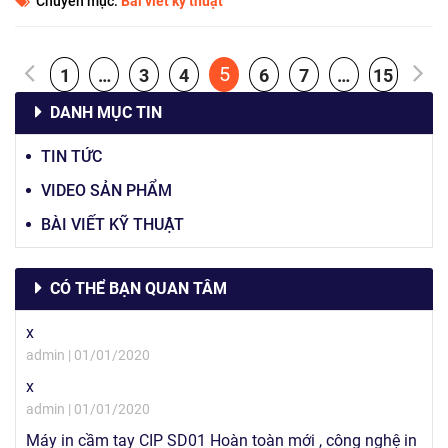
Chuyên mục:
Bài viết kỹ thuật
5
1
…
3
4
6
7
…
15
DANH MỤC TIN
TIN TỨC
VIDEO SẢN PHẨM
BÀI VIẾT KỸ THUẬT
CÓ THỂ BẠN QUAN TÂM
x
admin | 01/01/2020
x
admin | 01/01/2020
Máy in cầm tay CIP SD01 Hoàn toàn mới , công nghệ in