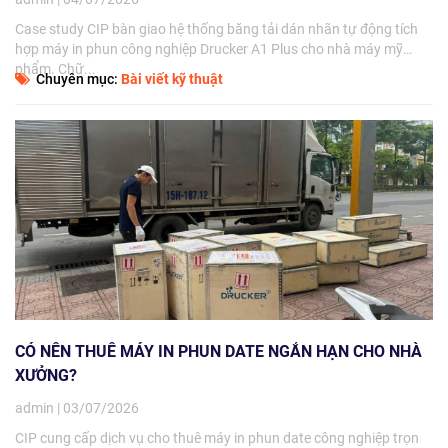
Case study CIP bàn giao hệ thống băng tải dán nhãn tự động tích
hợp máy in phun công nghiệp Drucker A1 Plus cho nhà máy mỹ
phẩm. Chữ...
Chuyên mục:
Bài viết kỹ thuật
CÓ NÊN THUÊ MÁY IN PHUN DATE NGẮN HẠN CHO NHÀ
XƯỞNG?
admin | 03/07/2026
CIP cung cấp dịch vụ cho thuê máy in phun date công nghiệp trọn