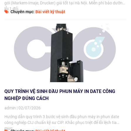
gói (Markem-Imaje, Drucker) giá tốt tại Hà Nội. Miễn phí bảo dưỡng,
lỗi 1 đổi...
Chuyên mục:
Bài viết kỹ thuật
QUY TRÌNH VỆ SINH ĐẦU PHUN MÁY IN DATE CÔNG
NGHIỆP ĐÚNG CÁCH
admin | 02/07/2026
Hướng dẫn quy trình 3 bước vệ sinh đầu phun máy in phun date
công nghiệp CIJ chuẩn kỹ sư CIP. Khắc phục triệt để lỗi lệch tia
mực,...