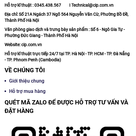
Hỗ trợ kĩ thuật : 0345.438.567 I Technical@cip.com.vn
Địa chỉ: Số 21A Ngách 37 Ngõ 564 Nguyễn Văn Cừ, Phường Bồ Đề,
Thành Phố Hà Nội
Văn phòng giao dịch và trưng bày sản phẩm : Số 6 - Ngô Gia Tự -
Phường Đức Giang - Thành Phố Hà Nội
Website: cip.com.vn
Hỗ trợ kĩ thuật trực tiếp 24/7 tại TP. Hà Nội - TP. HCM - TP. Đà Nẵng
- TP. Phnom Penh (Cambodia)
VỀ CHÚNG TÔI
Giới thiệu chung
Hỗ trợ mua hàng
QUÉT MÃ ZALO ĐỂ ĐƯỢC HỖ TRỢ TƯ VẤN VÀ
ĐẶT HÀNG