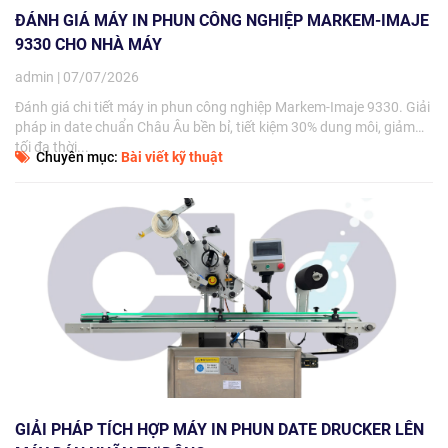
ĐÁNH GIÁ MÁY IN PHUN CÔNG NGHIỆP MARKEM-IMAJE
9330 CHO NHÀ MÁY
admin | 07/07/2026
Đánh giá chi tiết máy in phun công nghiệp Markem-Imaje 9330. Giải
pháp in date chuẩn Châu Âu bền bỉ, tiết kiệm 30% dung môi, giảm
tối đa thời...
Chuyên mục:
Bài viết kỹ thuật
GIẢI PHÁP TÍCH HỢP MÁY IN PHUN DATE DRUCKER LÊN