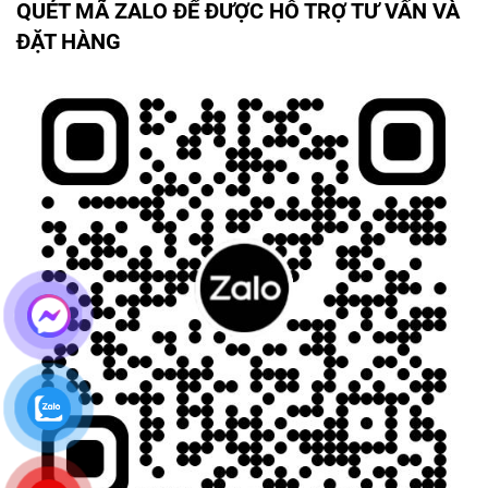
QUÉT MÃ ZALO ĐỂ ĐƯỢC HỖ TRỢ TƯ VẤN VÀ
ĐẶT HÀNG