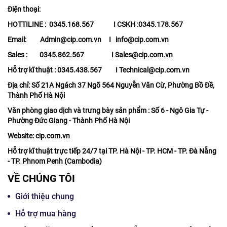
Điện thoại:
HOTTILINE : 0345.168.567 I CSKH :0345.178.567
Email: Admin@cip.com.vn I info@cip.com.vn
Sales : 0345.862.567 I Sales@cip.com.vn
Hỗ trợ kĩ thuật : 0345.438.567 I Technical@cip.com.vn
Địa chỉ: Số 21A Ngách 37 Ngõ 564 Nguyễn Văn Cừ, Phường Bồ Đề,
Thành Phố Hà Nội
Văn phòng giao dịch và trưng bày sản phẩm : Số 6 - Ngô Gia Tự -
Phường Đức Giang - Thành Phố Hà Nội
Website: cip.com.vn
Hỗ trợ kĩ thuật trực tiếp 24/7 tại TP. Hà Nội - TP. HCM - TP. Đà Nẵng
- TP. Phnom Penh (Cambodia)
VỀ CHÚNG TÔI
Giới thiệu chung
Hỗ trợ mua hàng