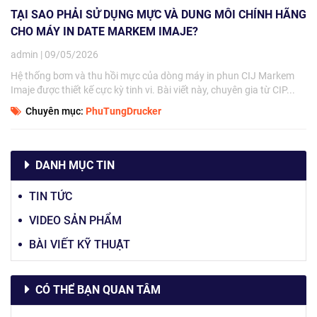
TẠI SAO PHẢI SỬ DỤNG MỰC VÀ DUNG MÔI CHÍNH HÃNG
CHO MÁY IN DATE MARKEM IMAJE?
admin | 09/05/2026
Hệ thống bơm và thu hồi mực của dòng máy in phun CIJ Markem
Imaje được thiết kế cực kỳ tinh vi. Bài viết này, chuyên gia từ CIP...
Chuyên mục:
PhuTungDrucker
DANH MỤC TIN
TIN TỨC
VIDEO SẢN PHẨM
BÀI VIẾT KỸ THUẬT
CÓ THỂ BẠN QUAN TÂM