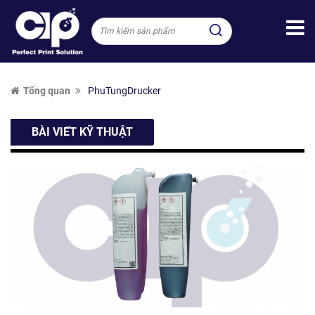
Tổng quan
PhuTungDrucker
BÀI VIẾT KỸ THUẬT