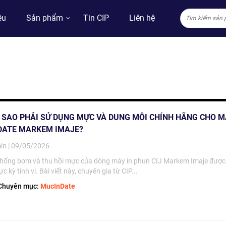
ệu
Sản phẩm
Tin CIP
Liên hệ
I SAO PHẢI SỬ DỤNG MỰC VÀ DUNG MÔI CHÍNH HÃNG CHO 
 DATE MARKEM IMAJE?
in | 09/05/2026
thống bơm và thu hồi mực của dòng máy in phun CIJ Markem Imaje được 
ực kỳ tinh vi. Bài viết này, chuyên gia từ CIP...
huyên mục:
MucInDate