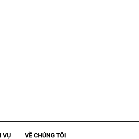
H VỤ
VỀ CHÚNG TÔI