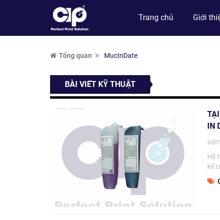
Trang chủ
Giới thi
Tổng quan
MucInDate
BÀI VIẾT KỸ THUẬT
TẠ
IN
adm
Hệ 
kế c
C