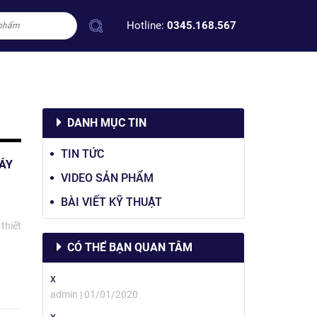
Hotline:
0345.168.567
DANH MỤC TIN
TIN TỨC
MÁY
VIDEO SẢN PHẨM
BÀI VIẾT KỸ THUẬT
thiết
CÓ THỂ BẠN QUAN TÂM
x
admin | 01/01/2020
x