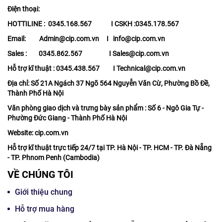
Điện thoại:
HOTTILINE : 0345.168.567 I CSKH :0345.178.567
Email: Admin@cip.com.vn I info@cip.com.vn
Sales : 0345.862.567 I Sales@cip.com.vn
Hỗ trợ kĩ thuật : 0345.438.567 I Technical@cip.com.vn
Địa chỉ: Số 21A Ngách 37 Ngõ 564 Nguyễn Văn Cừ, Phường Bồ Đề,
Thành Phố Hà Nội
Văn phòng giao dịch và trưng bày sản phẩm : Số 6 - Ngô Gia Tự -
Phường Đức Giang - Thành Phố Hà Nội
Website: cip.com.vn
Hỗ trợ kĩ thuật trực tiếp 24/7 tại TP. Hà Nội - TP. HCM - TP. Đà Nẵng
- TP. Phnom Penh (Cambodia)
VỀ CHÚNG TÔI
Giới thiệu chung
Hỗ trợ mua hàng