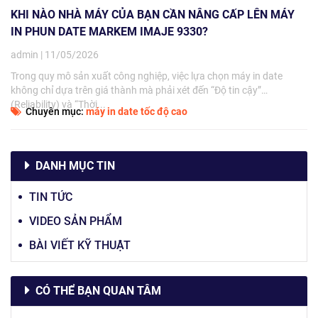
KHI NÀO NHÀ MÁY CỦA BẠN CẦN NÂNG CẤP LÊN MÁY
IN PHUN DATE MARKEM IMAJE 9330?
admin | 11/05/2026
Trong quy mô sản xuất công nghiệp, việc lựa chọn máy in date
không chỉ dựa trên giá thành mà phải xét đến “Độ tin cậy”
(Reliability) và “Thời...
Chuyên mục:
máy in date tốc độ cao
DANH MỤC TIN
TIN TỨC
VIDEO SẢN PHẨM
BÀI VIẾT KỸ THUẬT
CÓ THỂ BẠN QUAN TÂM