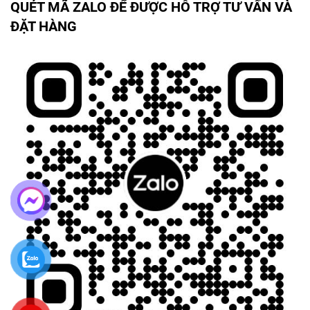
QUÉT MÃ ZALO ĐỂ ĐƯỢC HỖ TRỢ TƯ VẤN VÀ
ĐẶT HÀNG