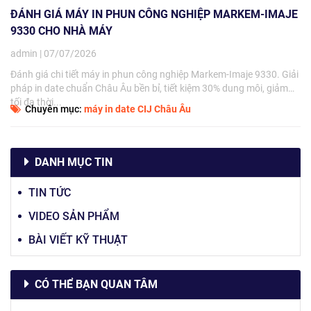
ĐÁNH GIÁ MÁY IN PHUN CÔNG NGHIỆP MARKEM-IMAJE
9330 CHO NHÀ MÁY
admin | 07/07/2026
Đánh giá chi tiết máy in phun công nghiệp Markem-Imaje 9330. Giải
pháp in date chuẩn Châu Âu bền bỉ, tiết kiệm 30% dung môi, giảm
tối đa thời...
Chuyên mục:
máy in date CIJ Châu Âu
DANH MỤC TIN
TIN TỨC
VIDEO SẢN PHẨM
BÀI VIẾT KỸ THUẬT
CÓ THỂ BẠN QUAN TÂM