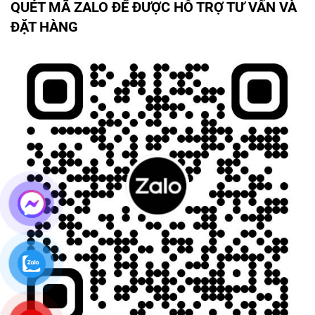
QUÉT MÃ ZALO ĐỂ ĐƯỢC HỖ TRỢ TƯ VẤN VÀ
ĐẶT HÀNG