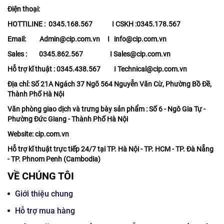
Điện thoại:
HOTTILINE : 0345.168.567 I CSKH :0345.178.567
Email: Admin@cip.com.vn I info@cip.com.vn
Sales : 0345.862.567 I Sales@cip.com.vn
Hỗ trợ kĩ thuật : 0345.438.567 I Technical@cip.com.vn
Địa chỉ: Số 21A Ngách 37 Ngõ 564 Nguyễn Văn Cừ, Phường Bồ Đề,
Thành Phố Hà Nội
Văn phòng giao dịch và trưng bày sản phẩm : Số 6 - Ngô Gia Tự -
Phường Đức Giang - Thành Phố Hà Nội
Website: cip.com.vn
Hỗ trợ kĩ thuật trực tiếp 24/7 tại TP. Hà Nội - TP. HCM - TP. Đà Nẵng
- TP. Phnom Penh (Cambodia)
VỀ CHÚNG TÔI
Giới thiệu chung
Hỗ trợ mua hàng