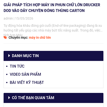
GIẢI PHÁP TÍCH HỢP MÁY IN PHUN CHỮ LỚN DRUCKER
DOD VÀO DÂY CHUYỀN ĐÓNG THÙNG CARTON
admin | 15/05/2026
Tự động hóa khâu đóng gói cuối (End-of-line packaging) đang là xu
hướng tất yếu giúp các nhà máy bứt tốc năng suất. Trong đó, việc
tích hợp Máy...
Chuyên mục:
máy in chữ lớn
DANH MỤC TIN
TIN TỨC
VIDEO SẢN PHẨM
BÀI VIẾT KỸ THUẬT
CÓ THỂ BẠN QUAN TÂM