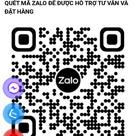
QUÉT MÃ ZALO ĐỂ ĐƯỢC HỖ TRỢ TƯ VẤN VÀ
ĐẶT HÀNG