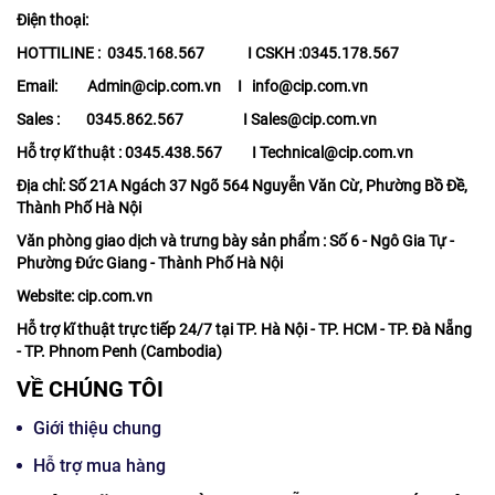
Điện thoại:
HOTTILINE : 0345.168.567 I CSKH :0345.178.567
Email: Admin@cip.com.vn I info@cip.com.vn
Sales : 0345.862.567 I Sales@cip.com.vn
Hỗ trợ kĩ thuật : 0345.438.567 I Technical@cip.com.vn
Địa chỉ: Số 21A Ngách 37 Ngõ 564 Nguyễn Văn Cừ, Phường Bồ Đề,
Thành Phố Hà Nội
Văn phòng giao dịch và trưng bày sản phẩm : Số 6 - Ngô Gia Tự -
Phường Đức Giang - Thành Phố Hà Nội
Website: cip.com.vn
Hỗ trợ kĩ thuật trực tiếp 24/7 tại TP. Hà Nội - TP. HCM - TP. Đà Nẵng
- TP. Phnom Penh (Cambodia)
VỀ CHÚNG TÔI
Giới thiệu chung
Hỗ trợ mua hàng