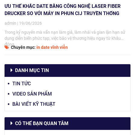
ƯU THẾ KHẮC DATE BẰNG CÔNG NGHỆ LASER FIBER
DRUCKER SO VỚI MÁY IN PHUN CIJ TRUYỀN THỐNG
admin | 19/06/2026
Trong kỷ nguyên mà vấn nạn làm giả, làm nhái và gian lận hạn sử
dụng diễn biến phức tạp, việc bảo vệ thương hiệu ngay từ khâu
đóng...
Chuyên mục:
in date vĩnh viễn
DANH MỤC TIN
TIN TỨC
VIDEO SẢN PHẨM
BÀI VIẾT KỸ THUẬT
CÓ THỂ BẠN QUAN TÂM