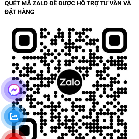
QUÉT MÃ ZALO ĐỂ ĐƯỢC HỖ TRỢ TƯ VẤN VÀ
ĐẶT HÀNG