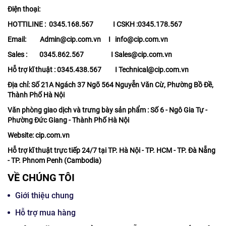
Điện thoại:
HOTTILINE : 0345.168.567 I CSKH :0345.178.567
Email: Admin@cip.com.vn I info@cip.com.vn
Sales : 0345.862.567 I Sales@cip.com.vn
Hỗ trợ kĩ thuật : 0345.438.567 I Technical@cip.com.vn
Địa chỉ: Số 21A Ngách 37 Ngõ 564 Nguyễn Văn Cừ, Phường Bồ Đề,
Thành Phố Hà Nội
Văn phòng giao dịch và trưng bày sản phẩm : Số 6 - Ngô Gia Tự -
Phường Đức Giang - Thành Phố Hà Nội
Website: cip.com.vn
Hỗ trợ kĩ thuật trực tiếp 24/7 tại TP. Hà Nội - TP. HCM - TP. Đà Nẵng
- TP. Phnom Penh (Cambodia)
VỀ CHÚNG TÔI
Giới thiệu chung
Hỗ trợ mua hàng