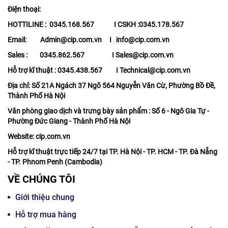
Điện thoại:
HOTTILINE : 0345.168.567 I CSKH :0345.178.567
Email: Admin@cip.com.vn I info@cip.com.vn
Sales : 0345.862.567 I Sales@cip.com.vn
Hỗ trợ kĩ thuật : 0345.438.567 I Technical@cip.com.vn
Địa chỉ: Số 21A Ngách 37 Ngõ 564 Nguyễn Văn Cừ, Phường Bồ Đề,
Thành Phố Hà Nội
Văn phòng giao dịch và trưng bày sản phẩm : Số 6 - Ngô Gia Tự -
Phường Đức Giang - Thành Phố Hà Nội
Website: cip.com.vn
Hỗ trợ kĩ thuật trực tiếp 24/7 tại TP. Hà Nội - TP. HCM - TP. Đà Nẵng
- TP. Phnom Penh (Cambodia)
VỀ CHÚNG TÔI
Giới thiệu chung
Hỗ trợ mua hàng