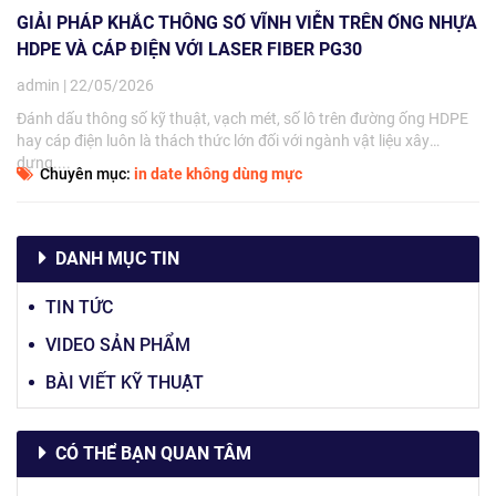
GIẢI PHÁP KHẮC THÔNG SỐ VĨNH VIỄN TRÊN ỐNG NHỰA
HDPE VÀ CÁP ĐIỆN VỚI LASER FIBER PG30
admin | 22/05/2026
Đánh dấu thông số kỹ thuật, vạch mét, số lô trên đường ống HDPE
hay cáp điện luôn là thách thức lớn đối với ngành vật liệu xây
dựng....
Chuyên mục:
in date không dùng mực
DANH MỤC TIN
TIN TỨC
VIDEO SẢN PHẨM
BÀI VIẾT KỸ THUẬT
CÓ THỂ BẠN QUAN TÂM