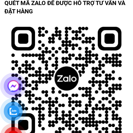
QUÉT MÃ ZALO ĐỂ ĐƯỢC HỖ TRỢ TƯ VẤN VÀ
ĐẶT HÀNG