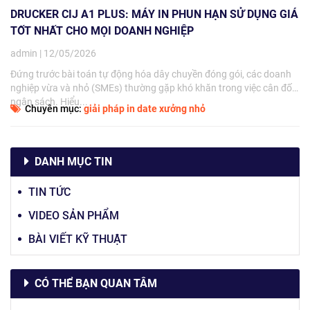
DRUCKER CIJ A1 PLUS: MÁY IN PHUN HẠN SỬ DỤNG GIÁ
TỐT NHẤT CHO MỌI DOANH NGHIỆP
admin | 12/05/2026
Đứng trước bài toán tự động hóa dây chuyền đóng gói, các doanh
nghiệp vừa và nhỏ (SMEs) thường gặp khó khăn trong việc cân đối
ngân sách. Hiểu...
Chuyên mục:
giải pháp in date xưởng nhỏ
DANH MỤC TIN
TIN TỨC
VIDEO SẢN PHẨM
BÀI VIẾT KỸ THUẬT
CÓ THỂ BẠN QUAN TÂM