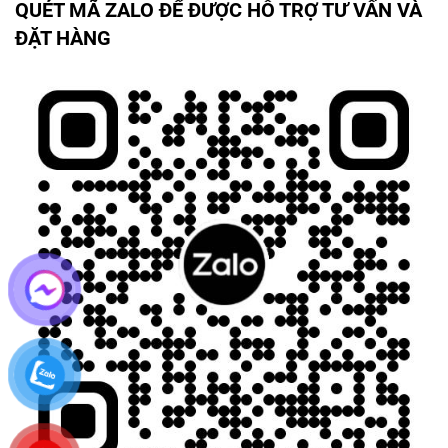
QUÉT MÃ ZALO ĐỂ ĐƯỢC HỖ TRỢ TƯ VẤN VÀ
ĐẶT HÀNG