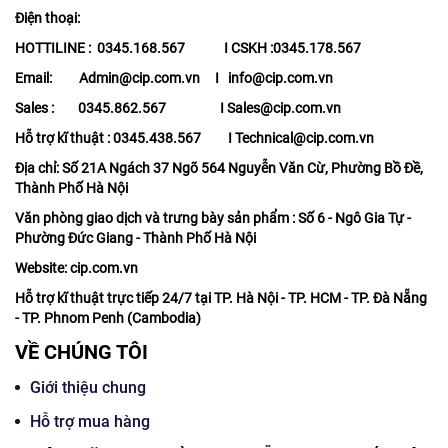
Điện thoại:
HOTTILINE : 0345.168.567 I CSKH :0345.178.567
Email: Admin@cip.com.vn I info@cip.com.vn
Sales : 0345.862.567 I Sales@cip.com.vn
Hỗ trợ kĩ thuật : 0345.438.567 I Technical@cip.com.vn
Địa chỉ: Số 21A Ngách 37 Ngõ 564 Nguyễn Văn Cừ, Phường Bồ Đề,
Thành Phố Hà Nội
Văn phòng giao dịch và trưng bày sản phẩm : Số 6 - Ngô Gia Tự -
Phường Đức Giang - Thành Phố Hà Nội
Website: cip.com.vn
Hỗ trợ kĩ thuật trực tiếp 24/7 tại TP. Hà Nội - TP. HCM - TP. Đà Nẵng
- TP. Phnom Penh (Cambodia)
VỀ CHÚNG TÔI
Giới thiệu chung
Hỗ trợ mua hàng