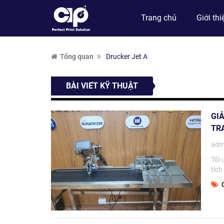
Trang chủ
Giới thi
Tổng quan
Drucker Jet A
BÀI VIẾT KỸ THUẬT
GI
TR
adm
Tối 
tích
C