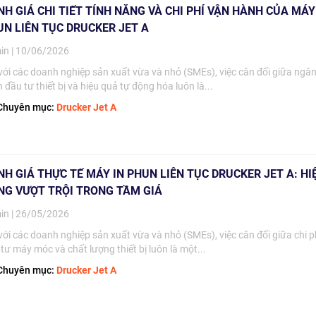
H GIÁ CHI TIẾT TÍNH NĂNG VÀ CHI PHÍ VẬN HÀNH CỦA MÁY
UN LIÊN TỤC DRUCKER JET A
in | 10/06/2026
với các doanh nghiệp sản xuất vừa và nhỏ (SMEs), việc cân đối giữa ngâ
 đầu tư thiết bị và hiệu quả tự động hóa luôn là...
huyên mục:
Drucker Jet A
H GIÁ THỰC TẾ MÁY IN PHUN LIÊN TỤC DRUCKER JET A: HI
NG VƯỢT TRỘI TRONG TẦM GIÁ
in | 26/05/2026
với các doanh nghiệp sản xuất vừa và nhỏ (SMEs), việc cân đối giữa chi p
tư máy móc và chất lượng thiết bị luôn là một...
huyên mục:
Drucker Jet A