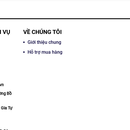
H VỤ
VỀ CHÚNG TÔI
Giới thiệu chung
Hỗ trợ mua hàng
67
vn
ờng Bồ
 Gia Tự