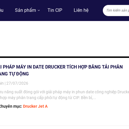
ệu
Sản phẩm
Tin CIP
Liên hệ
ẢI PHÁP MÁY IN DATE DRUCKER TÍCH HỢP BĂNG TẢI PHÂN
ANG TỰ ĐỘNG
in | 27/07/2026
ưu năng suất đóng gói với giải pháp máy in phun date công nghiệp Druck
 hợp máy phân trang cấp phôi tự động từ CIP. Bền bỉ,...
huyên mục:
Drucker Jet A