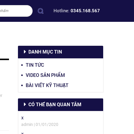
Hotline:
0345.168.567
DANH MỤC TIN
TIN TỨC
VIDEO SẢN PHẨM
BÀI VIẾT KỸ THUẬT
er
CÓ THỂ BẠN QUAN TÂM
x
admin | 01/01/2020
x