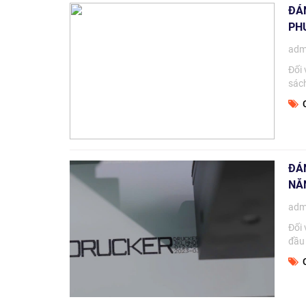
ĐÁN
PH
adm
Đối 
sách
C
ĐÁN
NĂ
adm
Đối 
đầu 
C