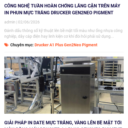
CÔNG NGHỆ TUẦN HOÀN CHỐNG LẮNG CẶN TRÊN MÁY
IN PHUN MỰC TRẮNG DRUCKER GEN2NEO PIGMENT
admin | 02/06/2026
Đánh dấu thông số kỹ thuật lên bề mặt tối màu như ống nhựa công
nghiệp, dây cáp điện hay linh kiện cơ khí đòi hỏi phải sử dụng...
Chuyên mục:
Drucker A1 Plus Gen2Neo Pigment
GIẢI PHÁP IN DATE MỰC TRẮNG, VÀNG LÊN BỀ MẶT TỐI