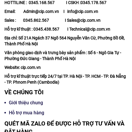
HOTTILINE : 0345.168.567 I CSKH :0345.178.567
Email: Admin@cip.com.vn I info@cip.com.vn
Sales : 0345.862.567 I Sales@cip.com.vn
Hỗ trợ kĩ thuật : 0345.438.567 I Technical@cip.com.vn
Địa chỉ: Số 21A Ngách 37 Ngõ 564 Nguyễn Văn Cừ, Phường Bồ Đề,
Thành Phố Hà Nội
Văn phòng giao dịch và trưng bày sản phẩm : Số 6 - Ngô Gia Tự -
Phường Đức Giang - Thành Phố Hà Nội
Website: cip.com.vn
Hỗ trợ kĩ thuật trực tiếp 24/7 tại TP. Hà Nội - TP. HCM - TP. Đà Nẵng
- TP. Phnom Penh (Cambodia)
VỀ CHÚNG TÔI
Giới thiệu chung
Hỗ trợ mua hàng
QUÉT MÃ ZALO ĐỂ ĐƯỢC HỖ TRỢ TƯ VẤN VÀ
ĐẶT HÀNG