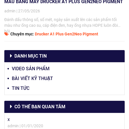
MÀU BẰNG MÁY DRUCKER A1 PLUS GEN2NEO PIGMENT
admin | 27/05/2026
Đánh dấu thông số, số mét, ngày sản xuất lên các sản phẩm tối
màu như ống cao su, cáp điện đen, hay ống nhựa HDPE luôn đòi
hỏi...
Chuyên mục:
Drucker A1 Plus Gen2Neo Pigment
DANH MỤC TIN
VIDEO SẢN PHẨM
BÀI VIẾT KỸ THUẬT
TIN TỨC
CÓ THỂ BẠN QUAN TÂM
x
admin | 01/01/2020