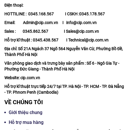
Điện thoại:
HOTTILINE : 0345.168.567 I CSKH :0345.178.567
Email: Admin@cip.com.vn I info@cip.com.vn
Sales : 0345.862.567 I Sales@cip.com.vn
Hỗ trợ kĩ thuật : 0345.438.567 I Technical@cip.com.vn
Địa chỉ: Số 21A Ngách 37 Ngõ 564 Nguyễn Văn Cừ, Phường Bồ Đề,
Thành Phố Hà Nội
Văn phòng giao dịch và trưng bày sản phẩm : Số 6 - Ngô Gia Tự -
Phường Đức Giang - Thành Phố Hà Nội
Website: cip.com.vn
Hỗ trợ kĩ thuật trực tiếp 24/7 tại TP. Hà Nội - TP. HCM - TP. Đà Nẵng
- TP. Phnom Penh (Cambodia)
VỀ CHÚNG TÔI
Giới thiệu chung
Hỗ trợ mua hàng