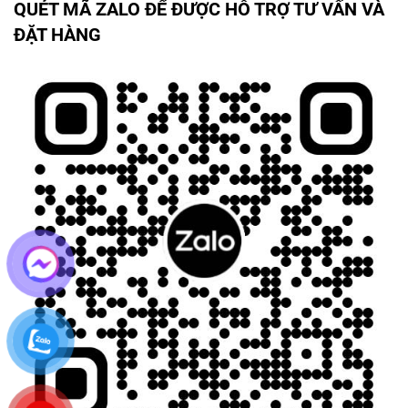
QUÉT MÃ ZALO ĐỂ ĐƯỢC HỖ TRỢ TƯ VẤN VÀ
ĐẶT HÀNG