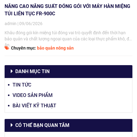
NÂNG CAO NĂNG SUẤT ĐÓNG GÓI VỚI MÁY HÀN MIỆNG
TÚI LIÊN TỤC FR-900C
admin | 09/06/2026
Khâu đóng gói kín miệng túi đóng vai trò quyết định đến thời hạn
bảo quản và chất lượng ngoại quan của các loại thực phẩm khô, đồ
ăn...
Chuyên mục:
bảo quản nông sản
DANH MỤC TIN
TIN TỨC
VIDEO SẢN PHẨM
BÀI VIẾT KỸ THUẬT
CÓ THỂ BẠN QUAN TÂM