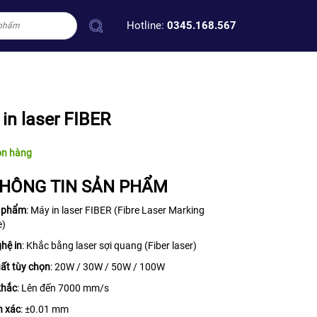
Hotline:
0345.168.567
in laser FIBER
òn hàng
HÔNG TIN SẢN PHẨM
n phẩm
: Máy in laser FIBER (Fibre Laser Marking
e)
hệ in
: Khắc bằng laser sợi quang (Fiber laser)
ất tùy chọn
: 20W / 30W / 50W / 100W
khắc
: Lên đến 7000 mm/s
h xác
: ±0.01 mm