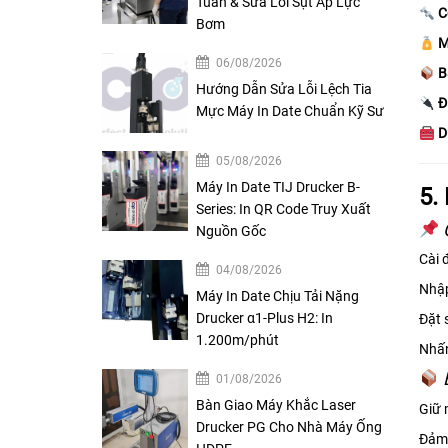
Tuần & Sửa Lỗi Sụt Áp Lực
C
Bơm
M
06/08/2026
B
Hướng Dẫn Sửa Lỗi Lệch Tia
Đ
Mực Máy In Date Chuẩn Kỹ Sư
D
05/08/2026
Máy In Date TIJ Drucker B-
5.
Series: In QR Code Truy Xuất
Nguồn Gốc
Cài 
04/08/2026
Nhập
Máy In Date Chịu Tải Nặng
Drucker α1-Plus H2: In
Đặt 
1.200m/phút
Nhấn
01/08/2026
Bàn Giao Máy Khắc Laser
Giữ 
Drucker PG Cho Nhà Máy Ống
Đảm 