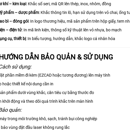
ơ khí – kim loại
: Khắc số seri, mã QR lên thép, inox, nhôm, đồng
ỹ phẩm – dược phẩm
: Khắc thông tin lô, hạn sử dụng trên vỏ chai, ống t
ao bì – đóng gói
: In logo thương hiệu, mã sản phẩm trên hộp giấy, tem n
iện – điện tử
: In mã linh kiện, thông số kỹ thuật lên vỏ nhựa, bo mạch
ụng cụ, thiết bị
: In biểu tượng, hướng dẫn, khắc logo cá nhân hóa
 HƯỚNG DẪN BẢO QUẢN & SỬ DỤNG
Cách sử dụng:
đặt phần mềm đi kèm (EZCAD hoặc tương đương) lên máy tính
 hoặc thiết kế nội dung cần in
sản phẩm dưới vùng khắc, căn tiêu cự bằng thước đo
 khởi động và theo dõi quá trình khắc trên màn hình
Bảo quản:
máy trong môi trường khô, sạch, tránh bụi công nghiệp
bảo vùng đặt đầu laser không rung lắc