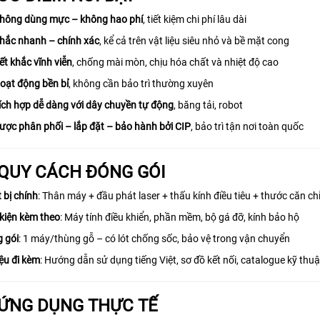
hông dùng mực – không hao phí
, tiết kiệm chi phí lâu dài
hắc nhanh – chính xác
, kể cả trên vật liệu siêu nhỏ và bề mặt cong
ết khắc vĩnh viễn
, chống mài mòn, chịu hóa chất và nhiệt độ cao
oạt động bền bỉ
, không cần bảo trì thường xuyên
ích hợp dễ dàng với dây chuyền tự động
, băng tải, robot
ược phân phối – lắp đặt – bảo hành bởi CIP
, bảo trì tận nơi toàn quốc
 QUY CÁCH ĐÓNG GÓI
t bị chính
: Thân máy + đầu phát laser + thấu kính điều tiêu + thước căn ch
kiện kèm theo
: Máy tính điều khiển, phần mềm, bộ gá đỡ, kính bảo hộ
 gói
: 1 máy/thùng gỗ – có lót chống sốc, bảo vệ trong vận chuyển
iệu đi kèm
: Hướng dẫn sử dụng tiếng Việt, sơ đồ kết nối, catalogue kỹ thuậ
 ỨNG DỤNG THỰC TẾ