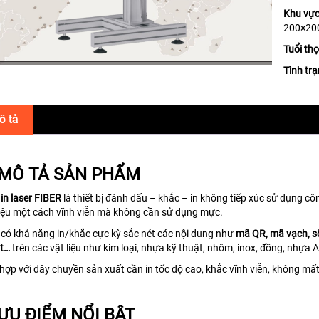
Khu vực
200×20
Tuổi th
Tình tr
ô tả
 MÔ TẢ SẢN PHẨM
in laser FIBER
là thiết bị đánh dấu – khắc – in không tiếp xúc sử dụng cô
liệu một cách vĩnh viễn mà không cần sử dụng mực.
có khả năng in/khắc cực kỳ sắc nét các nội dung như
mã QR, mã vạch, số 
t…
trên các vật liệu như kim loại, nhựa kỹ thuật, nhôm, inox, đồng, nhựa
hợp với dây chuyền sản xuất cần in tốc độ cao, khắc vĩnh viễn, không mất 
 ƯU ĐIỂM NỔI BẬT