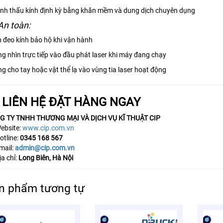
inh thấu kính định kỳ bằng khăn mềm và dung dịch chuyên dụng
An toàn:
 đeo kính bảo hộ khi vận hành
g nhìn trực tiếp vào đầu phát laser khi máy đang chạy
g cho tay hoặc vật thể lạ vào vùng tia laser hoạt động
LIÊN HỆ ĐẶT HÀNG NGAY
G TY TNHH THƯƠNG MẠI VÀ DỊCH VỤ KĨ THUẬT CIP
ebsite:
www.cip.com.vn
otline:
0345 168 567
mail:
admin@cip.com.vn
a chỉ:
Long Biên, Hà Nội
n phẩm tương tự