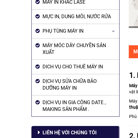
MÁY IN KHẮC LASE
MỰC IN, DUNG MÔI, NƯỚC RỬA
PHỤ TÙNG MÁY IN
MÁY MÓC DÂY CHUYỀN SẢN
M
XUẤT
DICH VỤ CHO THUÊ MÁY IN
1.
DỊCH VỤ SỬA CHỮA BẢO
Máy 
DƯỠNG MÁY IN
vật 
Máy 
DỊCH VỤ IN GIA CÔNG DATE ,
thuậ
MAKING SẢN PHẨM .
Phù 
LIÊN HỆ VỚI CHÚNG TÔI
2.