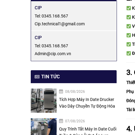
CIP
K
Tel: 0345.168.567
K
Cip.technical1@gmail.com
V
H
CIP
T
Tel: 0345.168.567
Đ
Admin@cip.com.vn
3.
TIN TỨC
Thiế
Phụ 
08/08/2026
Tích Hợp Máy In Date Drucker
Đóng
Vào Dây Chuyền Tự Động Hóa
Tài l
07/08/2026
4.
Quy Trình Tắt Máy In Date Cuối