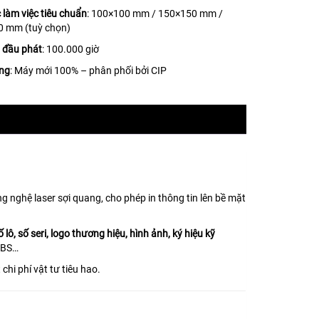
 làm việc tiêu chuẩn
: 100×100 mm / 150×150 mm /
0 mm (tuỳ chọn)
ọ đầu phát
: 100.000 giờ
ạng
: Máy mới 100% – phân phối bởi CIP
ng nghệ laser sợi quang, cho phép in thông tin lên bề mặt
lô, số seri, logo thương hiệu, hình ảnh, ký hiệu kỹ
 ABS…
chi phí vật tư tiêu hao.