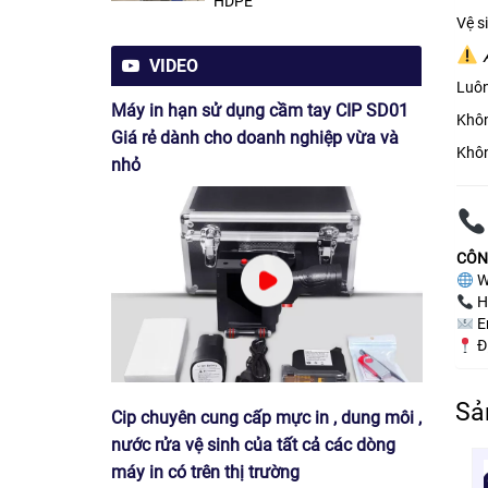
HDPE
Vệ s
VIDEO
Luôn
Máy in hạn sử dụng cầm tay CIP SD01
Khôn
Giá rẻ dành cho doanh nghiệp vừa và
Khôn
nhỏ
CÔN
W
H
E
Đị
Sả
Cip chuyên cung cấp mực in , dung môi ,
nước rửa vệ sinh của tất cả các dòng
máy in có trên thị trường