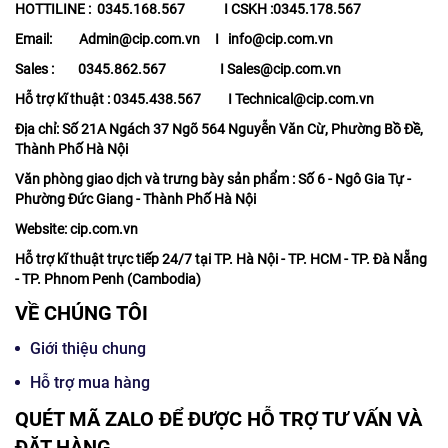
HOTTILINE : 0345.168.567 I CSKH :0345.178.567
Email: Admin@cip.com.vn I info@cip.com.vn
Sales : 0345.862.567 I Sales@cip.com.vn
Hỗ trợ kĩ thuật : 0345.438.567 I Technical@cip.com.vn
Địa chỉ: Số 21A Ngách 37 Ngõ 564 Nguyễn Văn Cừ, Phường Bồ Đề,
Thành Phố Hà Nội
Văn phòng giao dịch và trưng bày sản phẩm : Số 6 - Ngô Gia Tự -
Phường Đức Giang - Thành Phố Hà Nội
Website: cip.com.vn
Hỗ trợ kĩ thuật trực tiếp 24/7 tại TP. Hà Nội - TP. HCM - TP. Đà Nẵng
- TP. Phnom Penh (Cambodia)
VỀ CHÚNG TÔI
Giới thiệu chung
Hỗ trợ mua hàng
QUÉT MÃ ZALO ĐỂ ĐƯỢC HỖ TRỢ TƯ VẤN VÀ
ĐẶT HÀNG