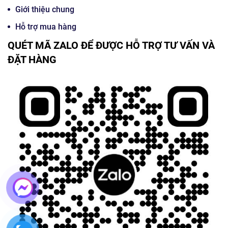
Giới thiệu chung
Hỗ trợ mua hàng
QUÉT MÃ ZALO ĐỂ ĐƯỢC HỖ TRỢ TƯ VẤN VÀ
ĐẶT HÀNG