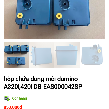
hộp chứa dung môi domino
A320i,420i DB-EAS000042SP
Còn hàng
850.000
₫