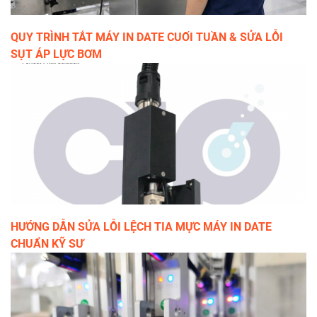
QUY TRÌNH TẮT MÁY IN DATE CUỐI TUẦN & SỬA LỖI
SỤT ÁP LỰC BƠM
HƯỚNG DẪN SỬA LỖI LỆCH TIA MỰC MÁY IN DATE
CHUẨN KỸ SƯ