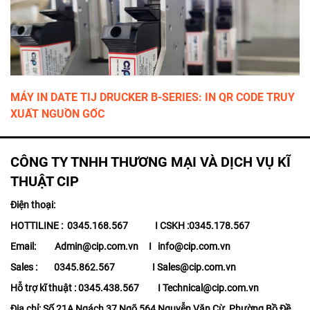
MÁY IN DATE TIJ DRUCKER B-SERIES: IN QR CODE TRUY
XUẤT NGUỒN GỐC
CÔNG TY TNHH THƯƠNG MẠI VÀ DỊCH VỤ KĨ
THUẬT CIP
Điện thoại:
HOTTILINE : 0345.168.567 I CSKH :0345.178.567
Email: Admin@cip.com.vn I info@cip.com.vn
Sales : 0345.862.567 I Sales@cip.com.vn
Hỗ trợ kĩ thuật : 0345.438.567 I Technical@cip.com.vn
Địa chỉ: Số 21A Ngách 37 Ngõ 564 Nguyễn Văn Cừ, Phường Bồ Đề,