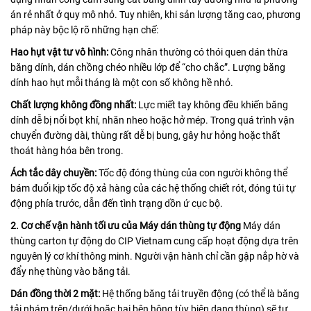
án rẻ nhất ở quy mô nhỏ. Tuy nhiên, khi sản lượng tăng cao, phương
pháp này bộc lộ rõ những hạn chế:
Hao hụt vật tư vô hình:
Công nhân thường có thói quen dán thừa
băng dính, dán chồng chéo nhiều lớp để “cho chắc”. Lượng băng
dính hao hụt mỗi tháng là một con số không hề nhỏ.
Chất lượng không đồng nhất:
Lực miết tay không đều khiến băng
dính dễ bị nổi bọt khí, nhăn nheo hoặc hở mép. Trong quá trình vận
chuyển đường dài, thùng rất dễ bị bung, gây hư hỏng hoặc thất
thoát hàng hóa bên trong.
Ách tắc dây chuyền:
Tốc độ đóng thùng của con người không thể
bám đuổi kịp tốc độ xả hàng của các hệ thống chiết rót, đóng túi tự
động phía trước, dẫn đến tình trạng dồn ứ cục bộ.
2. Cơ chế vận hành tối ưu của Máy dán thùng tự động
Máy dán
thùng carton tự động do CIP Vietnam cung cấp hoạt động dựa trên
nguyên lý cơ khí thông minh. Người vận hành chỉ cần gập nắp hờ và
đẩy nhẹ thùng vào băng tải.
Dán đồng thời 2 mặt:
Hệ thống băng tải truyền động (có thể là băng
tải nhám trên/dưới hoặc hai bên hông tùy biên dạng thùng) sẽ tự