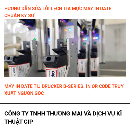
HƯỚNG DẪN SỬA LỖI LỆCH TIA MỰC MÁY IN DATE
CHUẨN KỸ SƯ
MÁY IN DATE TIJ DRUCKER B-SERIES: IN QR CODE TRUY
XUẤT NGUỒN GỐC
CÔNG TY TNHH THƯƠNG MẠI VÀ DỊCH VỤ KĨ
THUẬT CIP