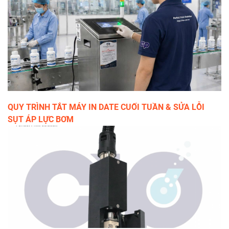
QUY TRÌNH TẮT MÁY IN DATE CUỐI TUẦN & SỬA LỖI
SỤT ÁP LỰC BƠM