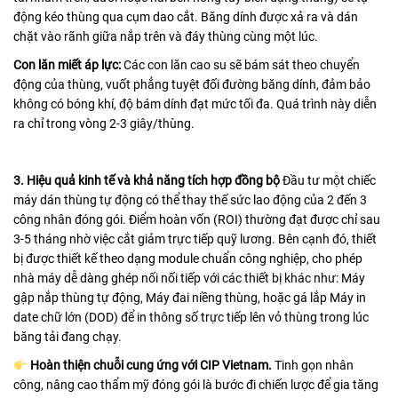
động kéo thùng qua cụm dao cắt. Băng dính được xả ra và dán
chặt vào rãnh giữa nắp trên và đáy thùng cùng một lúc.
Con lăn miết áp lực:
Các con lăn cao su sẽ bám sát theo chuyển
động của thùng, vuốt phẳng tuyệt đối đường băng dính, đảm bảo
không có bóng khí, độ bám dính đạt mức tối đa. Quá trình này diễn
ra chỉ trong vòng 2-3 giây/thùng.
3. Hiệu quả kinh tế và khả năng tích hợp đồng bộ
Đầu tư một chiếc
máy dán thùng tự động có thể thay thế sức lao động của 2 đến 3
công nhân đóng gói. Điểm hoàn vốn (ROI) thường đạt được chỉ sau
3-5 tháng nhờ việc cắt giảm trực tiếp quỹ lương. Bên cạnh đó, thiết
bị được thiết kế theo dạng module chuẩn công nghiệp, cho phép
nhà máy dễ dàng ghép nối nối tiếp với các thiết bị khác như: Máy
gập nắp thùng tự động, Máy đai niềng thùng, hoặc gá lắp Máy in
date chữ lớn (DOD) để in thông số trực tiếp lên vỏ thùng trong lúc
băng tải đang chạy.
Hoàn thiện chuỗi cung ứng với CIP Vietnam.
Tinh gọn nhân
công, nâng cao thẩm mỹ đóng gói là bước đi chiến lược để gia tăng