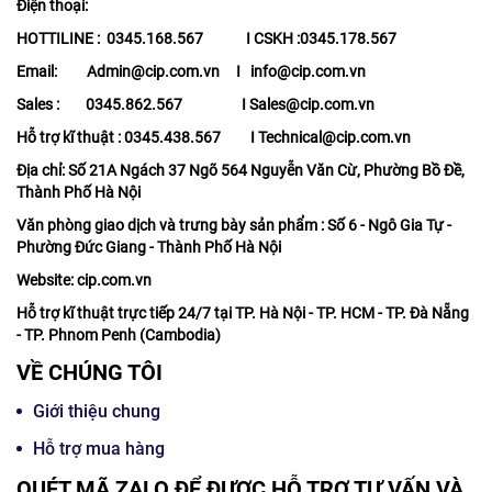
Điện thoại:
HOTTILINE : 0345.168.567 I CSKH :0345.178.567
Email: Admin@cip.com.vn I info@cip.com.vn
Sales : 0345.862.567 I Sales@cip.com.vn
Hỗ trợ kĩ thuật : 0345.438.567 I Technical@cip.com.vn
Địa chỉ: Số 21A Ngách 37 Ngõ 564 Nguyễn Văn Cừ, Phường Bồ Đề,
Thành Phố Hà Nội
Văn phòng giao dịch và trưng bày sản phẩm : Số 6 - Ngô Gia Tự -
Phường Đức Giang - Thành Phố Hà Nội
Website: cip.com.vn
Hỗ trợ kĩ thuật trực tiếp 24/7 tại TP. Hà Nội - TP. HCM - TP. Đà Nẵng
- TP. Phnom Penh (Cambodia)
VỀ CHÚNG TÔI
Giới thiệu chung
Hỗ trợ mua hàng
QUÉT MÃ ZALO ĐỂ ĐƯỢC HỖ TRỢ TƯ VẤN VÀ