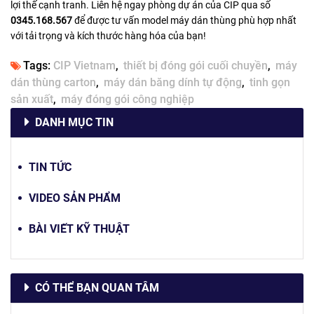
lợi thế cạnh tranh. Liên hệ ngay phòng dự án của CIP qua số
0345.168.567
để được tư vấn model máy dán thùng phù hợp nhất
với tải trọng và kích thước hàng hóa của bạn!
Tags:
CIP Vietnam
thiết bị đóng gói cuối chuyền
máy
dán thùng carton
máy dán băng dính tự động
tinh gọn
sản xuất
máy đóng gói công nghiệp
DANH MỤC TIN
TIN TỨC
VIDEO SẢN PHẨM
BÀI VIẾT KỸ THUẬT
CÓ THỂ BẠN QUAN TÂM