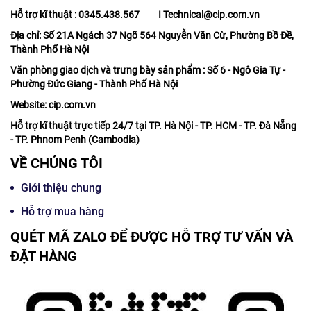
Hỗ trợ kĩ thuật : 0345.438.567 I Technical@cip.com.vn
Địa chỉ: Số 21A Ngách 37 Ngõ 564 Nguyễn Văn Cừ, Phường Bồ Đề,
Thành Phố Hà Nội
Văn phòng giao dịch và trưng bày sản phẩm : Số 6 - Ngô Gia Tự -
Phường Đức Giang - Thành Phố Hà Nội
Website: cip.com.vn
Hỗ trợ kĩ thuật trực tiếp 24/7 tại TP. Hà Nội - TP. HCM - TP. Đà Nẵng
- TP. Phnom Penh (Cambodia)
VỀ CHÚNG TÔI
Giới thiệu chung
Hỗ trợ mua hàng
QUÉT MÃ ZALO ĐỂ ĐƯỢC HỖ TRỢ TƯ VẤN VÀ
ĐẶT HÀNG