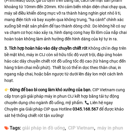
(Printhead) được gá cố định trên băng tải, cách bề mặt sản phẩm
khoảng từ 10mm đến 20mm. Khi cảm biến nhận diện chai chạy qua,
máy sẽ điều khiển dòng mực vỡ ra thành hàng nghìn giọt nhỏ li ti,
mang điện tích và bay xuyên qua không trung, “hạ cánh” chính xác
xuống bề mặt sản phẩm để tạo thành dòng chữ. Do không hề có sự
va chạm cơ học nào xảy ra, hình dạng cong hay lồi lõm của nắp chai
hoàn toàn không làm ảnh hưởng đến hình dáng của ký tự in ra.
3. Tích hợp hoàn hảo vào dây chuyền chiết rót
Không chỉ in đẹp trên
bề mặt khó, máy in CIJ còn sở hữu tốc độ vượt trội, đáp ứng hoàn
hảo các dây chuyền chiết rót đồ uống tốc độ cao (từ hàng chục đến
hàng trăm chai mỗi phút). Thiết bị có thể in dọc theo thân chai, in
ngang nắp chai, hoặc bắn ngược từ dưới lên đáy lon một cách linh
hoạt.
Đừng để bao bì cong làm khó xưởng của bạn.
CIP Vietnam cung
cấp trọn gói giải pháp máy in phun CIJ kết hợp băng tải tự động
chuyên dụng cho ngành đồ uống, mỹ phẩm.
Liên hệ ngay
Chuyên gia Giải pháp CIP qua Hotline
0345.168.567
để được khảo
sát hệ thống chiết rót tận xưởng!
Tags:
giải pháp in đồ uống
CIP Vietnam
máy in phun