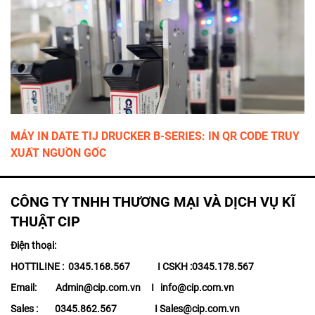
MÁY IN DATE TIJ DRUCKER B-SERIES: IN QR CODE TRUY
XUẤT NGUỒN GỐC
CÔNG TY TNHH THƯƠNG MẠI VÀ DỊCH VỤ KĨ
THUẬT CIP
Điện thoại:
HOTTILINE : 0345.168.567 I CSKH :0345.178.567
Email: Admin@cip.com.vn I info@cip.com.vn
Sales : 0345.862.567 I Sales@cip.com.vn