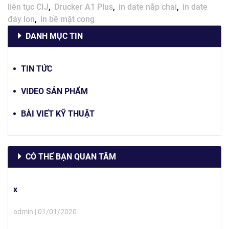
liên tục CIJ
Drucker A1 Plus
in date nắp chai
in date
đáy lon
in bề mặt cong
DANH MỤC TIN
TIN TỨC
VIDEO SẢN PHẨM
BÀI VIẾT KỸ THUẬT
CÓ THỂ BẠN QUAN TÂM
x
admin | 01/01/2020