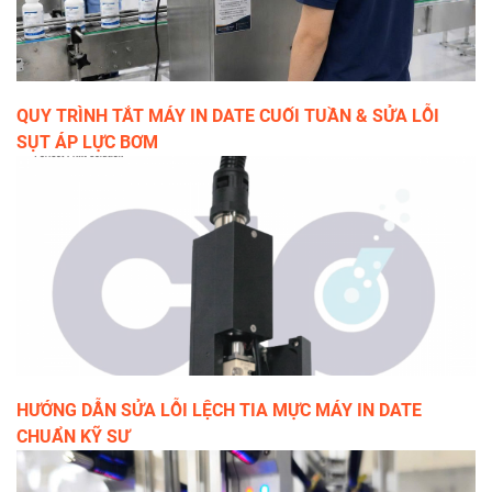
QUY TRÌNH TẮT MÁY IN DATE CUỐI TUẦN & SỬA LỖI
SỤT ÁP LỰC BƠM
HƯỚNG DẪN SỬA LỖI LỆCH TIA MỰC MÁY IN DATE
CHUẨN KỸ SƯ